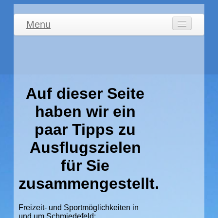
Menu
Willkommen
Ferienwohnung
Umgebung/Freizeit
Auf dieser Seite
Impressum
haben wir ein
paar Tipps zu
Ausflugszielen
für Sie
zusammengestellt.
Freizeit- und Sportmöglichkeiten in
und um
Schmiedefeld
: