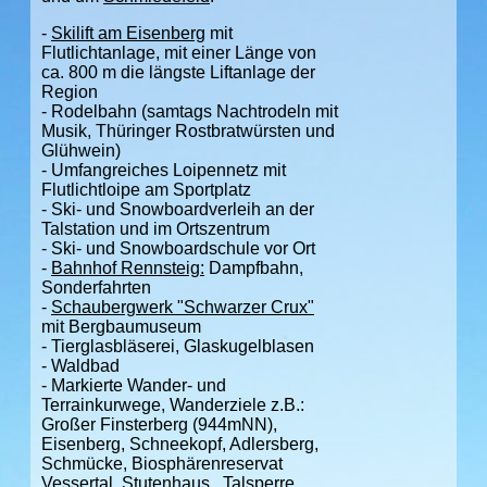
-
Skilift am Eisenberg
mit
Flutlichtanlage, mit einer Länge von
ca. 800 m die längste Liftanlage der
Region
- Rodelbahn (samtags Nachtrodeln mit
Musik, Thüringer Rostbratwürsten und
Glühwein)
- Umfangreiches Loipennetz mit
Flutlichtloipe am Sportplatz
- Ski- und Snowboardverleih an der
Talstation und im Ortszentrum
- Ski- und Snowboardschule vor Ort
-
Bahnhof Rennsteig:
Dampfbahn,
Sonderfahrten
-
Schaubergwerk "Schwarzer Crux"
mit Bergbaumuseum
- Tierglasbläserei, Glaskugelblasen
- Waldbad
- Markierte Wander- und
Terrainkurwege, Wanderziele z.B.:
Großer Finsterberg (944mNN),
Eisenberg, Schneekopf, Adlersberg,
Schmücke, Biosphärenreservat
Vessertal, Stutenhaus, Talsperre