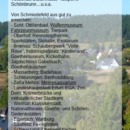
Schönbrunn…u.v.a.
Von Schmiedefeld aus gut zu
erreichen:
- Suhl: Ottilienbad,
Waffenmuseum
,
Fahrzeugmuseum
, Tierpark
- Oberhof: Rennsteigtherme,
Sportstätten, Skihalle, Exotarium
- Ilmenau: Schaubergwerk "Volle
Rose", Indoorspielplatz "Kinderland",
Goethemuseum, Kickelhahn,
Jagdschloss Gabelbach,
Goethehäuschen
- Masserberg: Badehaus
- Schleusingen: Bertholdsburg
- Zella Mehlis:
Meeresaquarium
- Landeshauptstadt Erfurt: EGA, Zoo,
Dom, Krämerbrücke und
mittalalterlicher Stadtkern
- Weimar: Klassikerstadt,
Nationaltheater, Goethe- und Schiller-
Gedenkstätten
- Eisenach: Wartburg
- Saalfeld: Feengrotten
- Schwarzatal:
Oberweißbacher