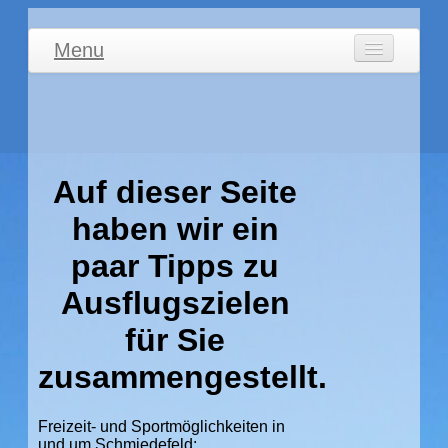
Menu
Willkommen
Ferienwohnung
Umgebung/Freizeit
Auf dieser Seite
Impressum
haben wir ein
paar Tipps zu
Ausflugszielen
für Sie
zusammengestellt.
Freizeit- und Sportmöglichkeiten in
und um
Schmiedefeld
: