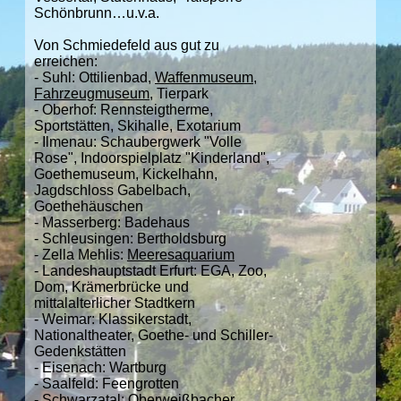
Schönbrunn…u.v.a.
Von Schmiedefeld aus gut zu
erreichen:
- Suhl: Ottilienbad,
Waffenmuseum
,
Fahrzeugmuseum
, Tierpark
- Oberhof: Rennsteigtherme,
Sportstätten, Skihalle, Exotarium
- Ilmenau: Schaubergwerk "Volle
Rose", Indoorspielplatz "Kinderland",
Goethemuseum, Kickelhahn,
Jagdschloss Gabelbach,
Goethehäuschen
- Masserberg: Badehaus
- Schleusingen: Bertholdsburg
- Zella Mehlis:
Meeresaquarium
- Landeshauptstadt Erfurt: EGA, Zoo,
Dom, Krämerbrücke und
mittalalterlicher Stadtkern
- Weimar: Klassikerstadt,
Nationaltheater, Goethe- und Schiller-
Gedenkstätten
- Eisenach: Wartburg
- Saalfeld: Feengrotten
- Schwarzatal:
Oberweißbacher