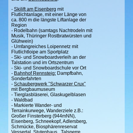
-
Skilift am Eisenberg
mit
Flutlichtanlage, mit einer Länge von
ca. 800 m die längste Liftanlage der
Region
- Rodelbahn (samtags Nachtrodeln mit
Musik, Thüringer Rostbratwürsten und
Glühwein)
- Umfangreiches Loipennetz mit
Flutlichtloipe am Sportplatz
- Ski- und Snowboardverleih an der
Talstation und im Ortszentrum
- Ski- und Snowboardschule vor Ort
-
Bahnhof Rennsteig:
Dampfbahn,
Sonderfahrten
-
Schaubergwerk "Schwarzer Crux"
mit Bergbaumuseum
- Tierglasbläserei, Glaskugelblasen
- Waldbad
- Markierte Wander- und
Terrainkurwege, Wanderziele z.B.:
Großer Finsterberg (944mNN),
Eisenberg, Schneekopf, Adlersberg,
Schmücke, Biosphärenreservat
Vessertal, Stutenhaus, Talsperre